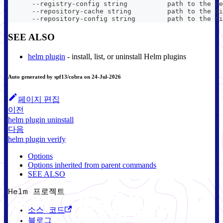
      --registry-config string          path to the re
      --repository-cache string         path to the di
      --repository-config string        path to the fi
SEE ALSO
helm plugin
- install, list, or uninstall Helm plugins
Auto generated by spf13/cobra on 24-Jul-2026
페이지 편집
이전
helm plugin uninstall
다음
helm plugin verify
Options
Options inherited from parent commands
SEE ALSO
Helm 프로젝트
소스 코드
블로그