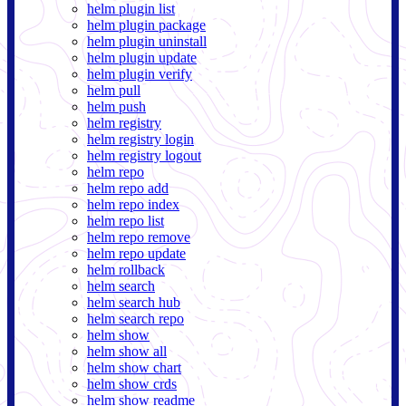
helm plugin list
helm plugin package
helm plugin uninstall
helm plugin update
helm plugin verify
helm pull
helm push
helm registry
helm registry login
helm registry logout
helm repo
helm repo add
helm repo index
helm repo list
helm repo remove
helm repo update
helm rollback
helm search
helm search hub
helm search repo
helm show
helm show all
helm show chart
helm show crds
helm show readme