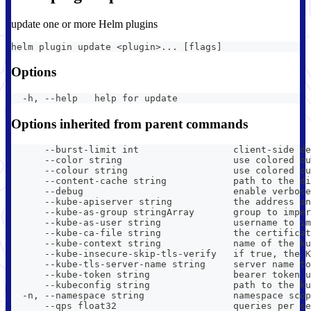
update one or more Helm plugins
helm plugin update <plugin>... [flags]
Options
  -h, --help   help for update
Options inherited from parent commands
      --burst-limit int                 client-side de
      --color string                    use colored ou
      --colour string                   use colored ou
      --content-cache string            path to the di
      --debug                           enable verbose
      --kube-apiserver string           the address an
      --kube-as-group stringArray       group to imper
      --kube-as-user string             username to im
      --kube-ca-file string             the certificat
      --kube-context string             name of the ku
      --kube-insecure-skip-tls-verify   if true, the K
      --kube-tls-server-name string     server name to
      --kube-token string               bearer token u
      --kubeconfig string               path to the ku
  -n, --namespace string                namespace scop
      --qps float32                     queries per se