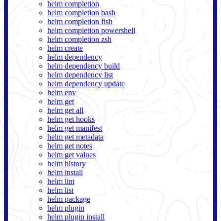
helm completion
helm completion bash
helm completion fish
helm completion powershell
helm completion zsh
helm create
helm dependency
helm dependency build
helm dependency list
helm dependency update
helm env
helm get
helm get all
helm get hooks
helm get manifest
helm get metadata
helm get notes
helm get values
helm history
helm install
helm lint
helm list
helm package
helm plugin
helm plugin install