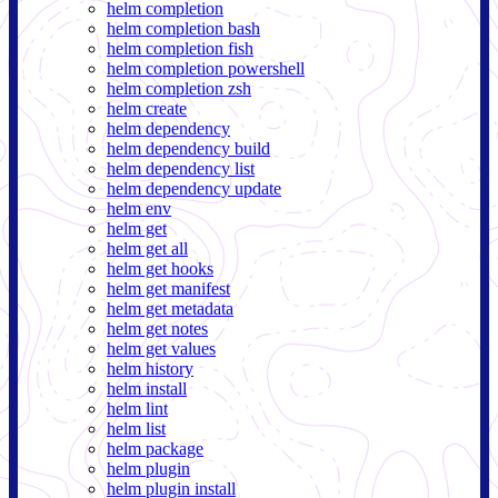
helm completion
helm completion bash
helm completion fish
helm completion powershell
helm completion zsh
helm create
helm dependency
helm dependency build
helm dependency list
helm dependency update
helm env
helm get
helm get all
helm get hooks
helm get manifest
helm get metadata
helm get notes
helm get values
helm history
helm install
helm lint
helm list
helm package
helm plugin
helm plugin install