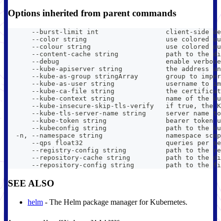
Options inherited from parent commands
      --burst-limit int                 client-side de
      --color string                    use colored ou
      --colour string                   use colored ou
      --content-cache string            path to the di
      --debug                           enable verbose
      --kube-apiserver string           the address an
      --kube-as-group stringArray       group to imper
      --kube-as-user string             username to im
      --kube-ca-file string             the certificat
      --kube-context string             name of the ku
      --kube-insecure-skip-tls-verify   if true, the K
      --kube-tls-server-name string     server name to
      --kube-token string               bearer token u
      --kubeconfig string               path to the ku
  -n, --namespace string                namespace scop
      --qps float32                     queries per se
      --registry-config string          path to the re
      --repository-cache string         path to the di
      --repository-config string        path to the fi
SEE ALSO
helm
- The Helm package manager for Kubernetes.