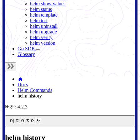
helm show values
helm status
helm template
helm test
helm uninstall
helm upgrade
helm verify
helm version
Go SDK
Glossary
Docs
Helm Commands
helm history
버전: 4.2.3
이 페이지에서
helm history