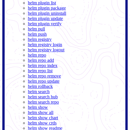
helm plugin list
helm plugin package
helm plugin uninstall
helm plugin update
helm plugin verify
helm pull
helm push
helm registry
helm registry login
helm registry logout
helm repo
helm repo add
helm repo index
helm repo list
helm repo remove
helm repo update
helm rollback
helm search
helm search hub
helm search repo
helm show
helm show all
helm show chart
helm show crds
helm show readme