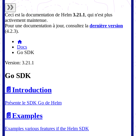
Ceci est la documentation de
Helm
3.21.1
, qui n'est plus
activement maintenue.
Pour une documentation à jour, consultez la
dernière version
(
4.2.3
).
Docs
Go SDK
Version: 3.21.1
Go SDK
📄️
Introduction
Présente le SDK Go de Helm
📄️
Examples
Examples various features if the Helm SDK