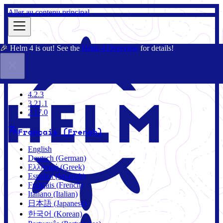
Aller au contenu principal
🎉 Helm 4 is out! See the
Helm 4 Overview
for details!
Documentation
Communauté
Blog
Charts
3.21.1
4.2.3
3.21.1
2.17.0
Français (French)
English
Deutsch (German)
Ελληνικά (Greek)
Español (Spanish)
Français (French)
Italiano (Italian)
日本語 (Japanese)
한국어 (Korean)