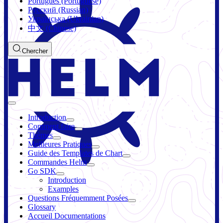
Português (Portuguese)
Русский (Russian)
Українська (Ukrainian)
中文 (Chinese)
Chercher
Introduction
Comment faire
Thèmes
Meilleures Pratiques
Guide des Templates de Chart
Commandes Helm
Go SDK
Introduction
Examples
Questions Fréquemment Posées
Glossary
Accueil Documentations