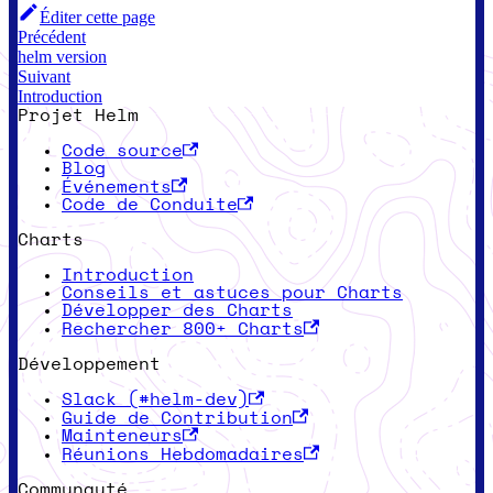
Éditer cette page
Précédent
helm version
Suivant
Introduction
Projet Helm
Code source
Blog
Événements
Code de Conduite
Charts
Introduction
Conseils et astuces pour Charts
Développer des Charts
Rechercher 800+ Charts
Développement
Slack (#helm-dev)
Guide de Contribution
Mainteneurs
Réunions Hebdomadaires
Communauté