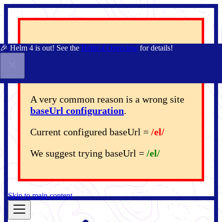
🎉 Helm 4 is out! See the
Helm 4 Overview
for details!
Your Docusaurus site did
not load properly.
A very common reason is a wrong site
baseUrl configuration
.
Current configured baseUrl =
/el/
We suggest trying baseUrl =
/el/
Skip to main content