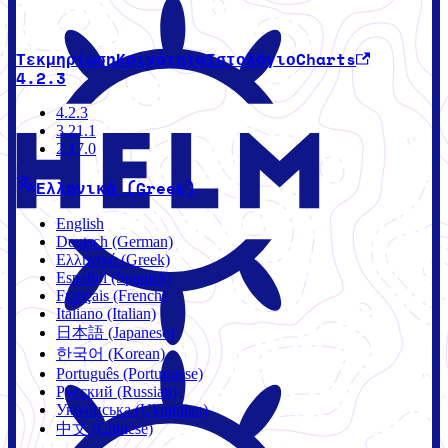
Τεκμηρίωση
Κοινότητα
Ιστολόγιο
Charts
4.2.3
4.2.3
3.21.1
2.17.0
Ελληνικά (Greek)
English
Deutsch (German)
Ελληνικά (Greek)
Español (Spanish)
Français (French)
Italiano (Italian)
日本語 (Japanese)
한국어 (Korean)
Português (Portuguese)
Русский (Russian)
Українська (Ukrainian)
中文 (Chinese)