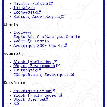
Πηγαίος κώδικας
Ιστολόγιο
Εκδηλώσεις
Κώδικας Δεοντολογίας
Charts
Εισαγωγή
Συμβουλές & κόλπα για Charts
Ανάπτυξη Charts
Αναζήτηση 800+ Charts
Ανάπτυξη
Slack (#helm-dev)
Οδηγός Συνεισφοράς
Συντηρητές
Εβδομαδιαίες Συναντήσεις
Κοινότητα
Κοινότητα GitHub
Slack (#helm-users)
Stack Overflow
X