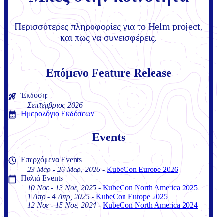
Περισσότερες πληροφορίες για το Helm project,
και πως να συνεισφέρεις.
Επόμενο Feature Release
Έκδοση:
Σεπτέμβριος 2026
Ημερολόγιο Εκδόσεων
Events
Επερχόμενα Events
23 Μαρ
-
26 Μαρ
,
2026
-
KubeCon Europe 2026
Παλιά Events
10 Νοε
-
13 Νοε
,
2025
-
KubeCon North America 2025
1 Απρ
-
4 Απρ
,
2025
-
KubeCon Europe 2025
12 Νοε
-
15 Νοε
,
2024
-
KubeCon North America 2024