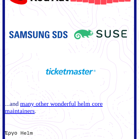
...and
many other wonderful helm core
maintainers
.
Έργο Helm