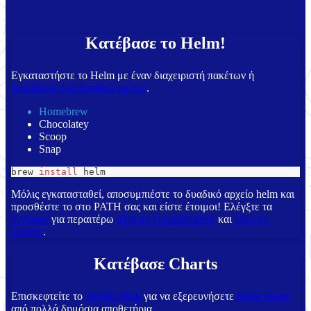
Κατέβασε το Helm!
Εγκαταστήστε το Helm με έναν διαχειριστή πακέτων ή
κατεβάστε ένα δυαδικό αρχείο
.
Homebrew
Chocolatey
Scoop
Snap
brew 
install
 helm
Μόλις εγκατασταθεί, αποσυμπιέστε το δυαδικό αρχείο helm και
προσθέστε το στο PATH σας και είστε έτοιμοι! Ελέγξτε τα
έγγραφα
για περαιτέρω
οδηγίες εγκατάστασης
και
οδηγίες
χρήσης
.
Κατέβασε Charts
Επισκεφτείτε το
Artifact Hub
για να εξερευνήσετε
Helm charts
από πολλά δημόσια αποθετήρια.